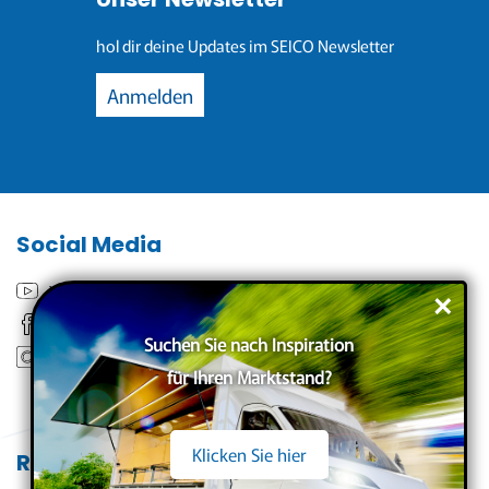
hol dir deine Updates im SEICO Newsletter
Anmelden
Social Media
YouTube
×
Facebook
Suchen Sie nach Inspiration
Instagram
für Ihren Marktstand?
Klicken Sie hier
Rechtliches